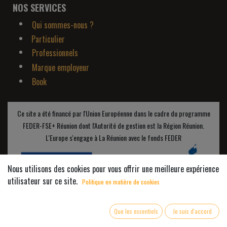
NOS SERVICES
Qui sommes-nous ?
Particulier
Professionnels
Marque employeur
Book
Ce site a été financé par l'Union Européenne dans le cadre du programme
FEDER-FSE+ Réunion dont l'Autorité de gestion est la Région Réunion.
L'Europe s'engage à La Réunion avec le fonds FEDER
Nous utilisons des cookies pour vous offrir une meilleure expérience
utilisateur sur ce site.
Politique en matière de cookies
Que les essentiels
Je suis d'accord